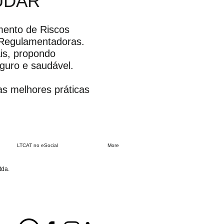
UDAR
mento de Riscos
 Regulamentadoras.
ais, propondo
eguro e saudável.
s melhores práticas
LTCAT no eSocial
More
tda.