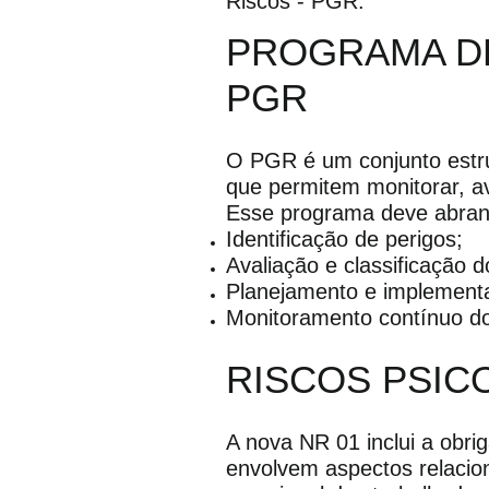
Riscos - PGR.”
PROGRAMA DE
PGR
O PGR é um conjunto estru
que permitem monitorar, a
Esse programa deve abran
Identificação de perigos;
Avaliação e classificação d
Planejamento e implementa
Monitoramento contínuo do
RISCOS PSIC
A nova NR 01 inclui a obri
envolvem aspectos relacio