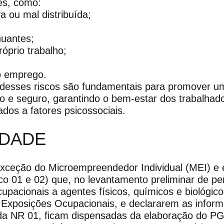
es, como:
a ou mal distribuída;
nuantes;
róprio trabalho;
o emprego.
ão desses riscos são fundamentais para promover 
vo e seguro, garantindo o bem-estar dos trabalhad
ados a fatores psicossociais.
EDADE
xceção do Microempreendedor Individual (MEI) e
co 01 e 02) que, no levantamento preliminar de pe
cupacionais a agentes físicos, químicos e biológi
 Exposições Ocupacionais, e declararem as informa
da NR 01, ficam dispensadas da elaboração do P