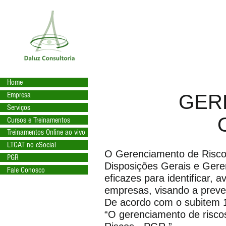
Home
Empresa
GER
Serviços
Cursos e Treinamentos
Treinamentos Online ao vivo
LTCAT no eSocial
O Gerenciamento de Risco
PGR
Disposições Gerais e Gere
Fale Conosco
eficazes para identificar, 
empresas, visando a preve
De acordo com o subitem 1
“O gerenciamento de risco